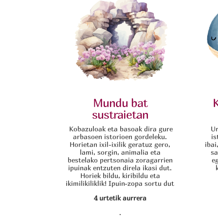
Mundu bat
K
sustraietan
Kobazuloak eta basoak dira gure
Ur
arbasoen istorioen gordeleku.
is
Horietan ixil-ixilik geratuz gero,
ibai
lami, sorgin, animalia eta
sa
bestelako pertsonaia zoragarrien
e
ipuinak entzuten direla ikasi dut.
Horiek bildu, kiribildu eta
ikimilikiliklik! Ipuin-zopa sortu dut
4 urtetik aurrera
.