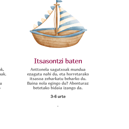
Itsasontzi baten
ak,
Anttonela sagutxoak mundua
nak.
ezagutu nahi du, eta horretarako
o
itsasoa zeharkatu beharko du.
ru
Baina nola egingo du? Abenturaz
o
betetako bidaia izango da.
3-6 urte
.