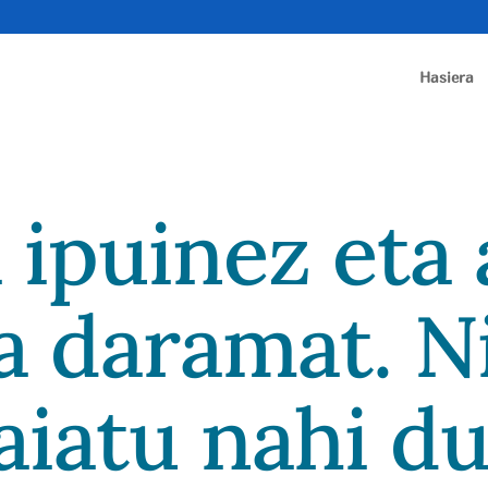
Hasiera
 ipuinez eta 
a daramat. N
aiatu nahi d