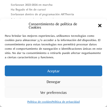
Sorlasean 2023-2024 en marcha
Ha llegado el fin de curso!
Sorlasean dentro de al pogramación ARTherria
Actuaciones previas a las vacaciones
Consentimiento de política de
Talleres de noviembre
Cookies
Azken Iruzkinak
Para brindar las mejores experiencias, utilizamos tecnologías como
cookies para almacenar y/o acceder a la información del dispositivo. El
consentimiento para estas tecnologías nos permitirá procesar datos
como el comportamiento de navegación o identificaciones únicas en este
aiara
aiaraldea
Llodio
servicio de euskera
sitio. No dar tu consentimiento o retirarlo puede afectar negativamente
Taller
teatro infantil
a ciertas características y funciones.
Aceptar
Denegar
Ver preferencias
Política de cookies
Política de privacidad