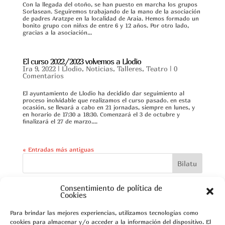
Con la llegada del otoño, se han puesto en marcha los grupos
Sorlasean. Seguiremos trabajando de la mano de la asociación
de padres Aratzpe en la localidad de Araia. Hemos formado un
bonito grupo con niñxs de entre 6 y 12 años. Por otro lado,
gracias a la asociación...
El curso 2022/2023 volvemos a Llodio
Ira 9, 2022
|
Llodio
,
Noticias
,
Talleres
,
Teatro
|
0
Comentarios
El ayuntamiento de Llodio ha decidido dar seguimiento al
proceso inolvidable que realizamos el curso pasado. en esta
ocasión, se llevará a cabo en 21 jornadas, siempre en lunes, y
en horario de 17:30 a 18:30. Comenzará el 3 de octubre y
finalizará el 27 de marzo....
« Entradas más antiguas
Bilatu
Consentimiento de política de
Cookies
Azken Berriak
Para brindar las mejores experiencias, utilizamos tecnologías como
cookies para almacenar y/o acceder a la información del dispositivo. El
Sorlasean 2023-2024 en marcha