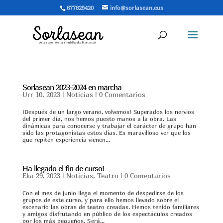
677825420
sue.naesalros@ofni
Sorlasean 2023-2024 en marcha
Urr 10, 2023
|
Noticias
|
0 Comentarios
¡Después de un largo verano, volvemos! Superados los nervios
del primer día, nos hemos puesto manos a la obra. Las
dinámicas para conocerse y trabajar el carácter de grupo han
sido las protagonistas estos días. Es maravilloso ver que los
que repiten experiencia vienen...
Ha llegado el fin de curso!
Eka 29, 2023
|
Noticias
,
Teatro
|
0 Comentarios
Con el mes de junio llega el momento de despedirse de los
grupos de este curso, y para ello hemos llevado sobre el
escenario las obras de teatro creadas. Hemos tenido familiares
y amigos disfrutando en público de los espectáculos creados
por los más pequeños. Será...