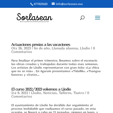
677825420
sue.naesalros@ofni
Actuaciones previas a las vacaciones
Ots 26, 2023
|
fin de año
,
Llanada alavesa
,
Llodio
|
0
Comentarios
Para finalizar el primer trimestre, llevamos sobre el escenario
las obras creadas y trabajadas durante todas esas semanas.
Lxs artistas de Llodio representaron con gran éxito «La chica
que no se reía» . En Agurain presentamos «Tidallik», «Txangoa
basora» y «Iratxo...
El curso 2022/2023 volvemos a Llodio
Ira 9, 2022
|
Llodio
,
Noticias
,
Talleres
,
Teatro
|
0
Comentarios
El ayuntamiento de Llodio ha decidido dar seguimiento al
proceso inolvidable que realizamos el curso pasado. en esta
ocasión, se llevará a cabo en 21 jornadas, siempre en lunes, y