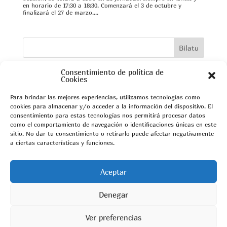
en horario de 17:30 a 18:30. Comenzará el 3 de octubre y
finalizará el 27 de marzo....
Bilatu
Consentimiento de política de
Cookies
Azken Berriak
Para brindar las mejores experiencias, utilizamos tecnologías como
cookies para almacenar y/o acceder a la información del dispositivo. El
Sorlasean 2023-2024 en marcha
consentimiento para estas tecnologías nos permitirá procesar datos
Ha llegado el fin de curso!
como el comportamiento de navegación o identificaciones únicas en este
Sorlasean dentro de al pogramación ARTherria
sitio. No dar tu consentimiento o retirarlo puede afectar negativamente
Actuaciones previas a las vacaciones
a ciertas características y funciones.
Talleres de noviembre
Azken Iruzkinak
Aceptar
Denegar
aiara
aiaraldea
Llodio
servicio de euskera
Taller
teatro infantil
Ver preferencias